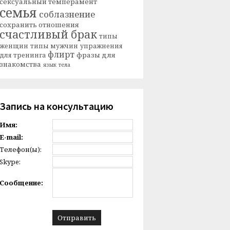
сексуальный темперамент
семья
соблазнение
сохранить отношения
счастливый брак
типы
женщин
типы мужчин
упражнения
флирт
фразы для
для тренинга
знакомства
язык тела
Запись на консультацию
Имя:
E-mail:
Телефон(ы):
Skype:
Сообщение: