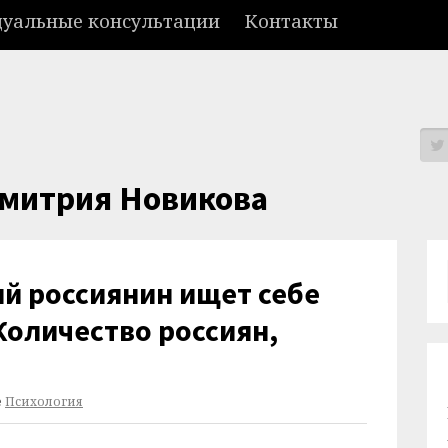
уальные консультации
Контакты
Дмитрия Новикова
й россиянин ищет себе
Количество россиян,
е
Психология