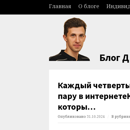
Главная
О блоге
Индивид
Блог 
Каждый четверты
пару в интернете
которы…
Опубликовано
31.10.2024
/
В рубрик