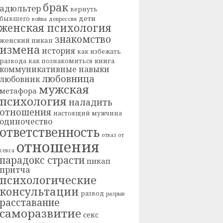
брак
адюльтер
вернуть
дети
бывшего
война
депрессия
женская психология
знакомство
женский пикап
измена
история
как избежать
книга
развода
как познакомиться
коммуникативные навыки
любовница
любовник
мужская
метафора
психология
наладить
отношения
настоящий мужчина
одиночество
ответственность
отказ от
отношения
секса
парадокс страсти
пикап
притча
психологические
консультации
развод
разрыв
расставание
саморазвитие
секс