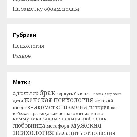
На заметку обоим полам
Рубрики
Психология
Разное
Метки
брак
адюльтер
вернуть бывшего
война
депрессия
женская психология
дети
женский
измена
знакомство
история
пикап
как
книга
избежать развода
как познакомиться
коммуникативные навыки
любовник
мужская
любовница
метафора
психология
наладить отношения