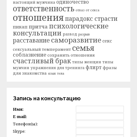
одиночество
настоящий мужчина
ответственность
отказ от секса
отношения
парадокс страсти
психологические
притча
пикап
консультации
развод
разрыв
саморазвитие
расставание
секс
семья
сексуальный темперамент
соблазнение
сохранить отношения
счастливый брак
типы женщин
типы
флирт
фразы
мужчин
упражнения для тренинга
для знакомства
язык тела
Запись на консультацию
Имя:
E-mail:
Телефон(ы):
Skype: