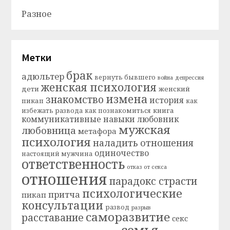
Разное
Метки
брак
адюльтер
вернуть бывшего
война
депрессия
женская психология
дети
женский
измена
знакомство
история
пикап
как
книга
избежать развода
как познакомиться
коммуникативные навыки
любовник
мужская
любовница
метафора
психология
наладить отношения
одиночество
настоящий мужчина
ответственность
отказ от секса
отношения
парадокс страсти
психологические
притча
пикап
консультации
развод
разрыв
саморазвитие
расставание
секс