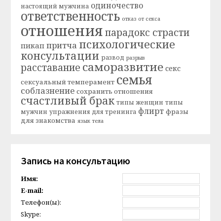
одиночество
настоящий мужчина
ответственность
отказ от секса
отношения
парадокс страсти
психологические
притча
пикап
консультации
развод
разрыв
саморазвитие
расставание
секс
семья
сексуальный темперамент
соблазнение
сохранить отношения
счастливый брак
типы женщин
типы
флирт
фразы
мужчин
упражнения для тренинга
для знакомства
язык тела
Запись на консультацию
Имя:
E-mail:
Телефон(ы):
Skype: