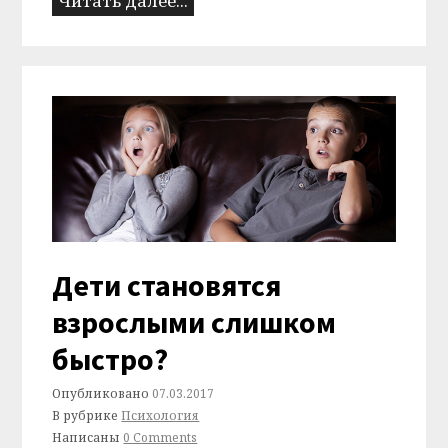
Читать далее...
Дети становятся
взрослыми слишком
быстро?
Опубликовано
07.03.2017
В рубрике
Психология
Написаны
0 Comments