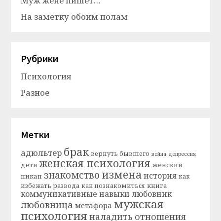
Муж жене пишет…
На заметку обоим полам
Рубрики
Психология
Разное
Метки
брак
адюльтер
вернуть бывшего
война
депрессия
женская психология
дети
женский
измена
знакомство
история
пикап
как
книга
избежать развода
как познакомиться
коммуникативные навыки
любовник
мужская
любовница
метафора
психология
наладить отношения