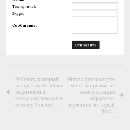
Телефон(ы):
Skype:
Сообщение:
Ребенок, который
Много лет назад ко
не чувствует любви
мне с запросом на
родителей и
консультацию
которому некому и
обратился
нечему больше …
мужчина, который
был…