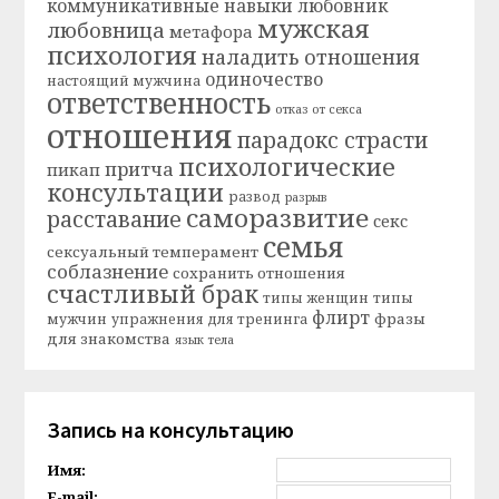
коммуникативные навыки
любовник
мужская
любовница
метафора
психология
наладить отношения
одиночество
настоящий мужчина
ответственность
отказ от секса
отношения
парадокс страсти
психологические
притча
пикап
консультации
развод
разрыв
саморазвитие
расставание
секс
семья
сексуальный темперамент
соблазнение
сохранить отношения
счастливый брак
типы женщин
типы
флирт
фразы
мужчин
упражнения для тренинга
для знакомства
язык тела
Запись на консультацию
Имя:
E-mail: