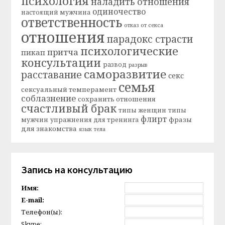
психология
наладить отношения
одиночество
настоящий мужчина
ответственность
отказ от секса
отношения
парадокс страсти
психологические
притча
пикап
консультации
развод
разрыв
саморазвитие
расставание
секс
семья
сексуальный темперамент
соблазнение
сохранить отношения
счастливый брак
типы женщин
типы
флирт
фразы
мужчин
упражнения для тренинга
для знакомства
язык тела
Запись на консультацию
Имя:
E-mail:
Телефон(ы):
Skype: