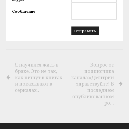
Сообщение:
Я научился жить в
Вопрос от
браке. Это не так,
подписчика
как пишут в книгах
канала:»Дмитрий
и показывают в
здравствуйте! В
сериалах…
последнем
опубликованном
ро…