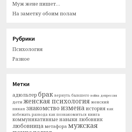
Муж жене пишет…
На заметку обоим полам
Рубрики
Психология
Разное
Метки
брак
адюльтер
вернуть бывшего
война
депрессия
женская психология
дети
женский
измена
знакомство
история
пикап
как
книга
избежать развода
как познакомиться
коммуникативные навыки
любовник
мужская
любовница
метафора