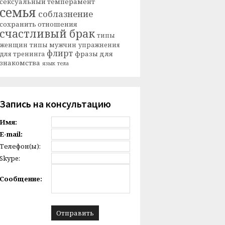
сексуальный темперамент
семья
соблазнение
сохранить отношения
счастливый брак
типы
женщин
типы мужчин
упражнения
флирт
фразы для
для тренинга
знакомства
язык тела
Запись на консультацию
Имя:
E-mail:
Телефон(ы):
Skype:
Сообщение: