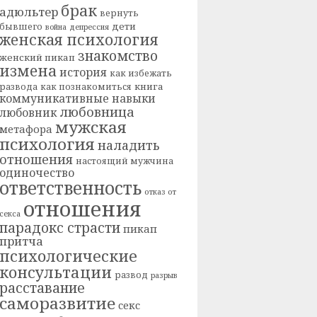
брак
адюльтер
вернуть
дети
бывшего
война
депрессия
женская психология
знакомство
женский пикап
измена
история
как избежать
книга
развода
как познакомиться
коммуникативные навыки
любовница
любовник
мужская
метафора
психология
наладить
отношения
настоящий мужчина
одиночество
ответственность
отказ от
отношения
секса
парадокс страсти
пикап
притча
психологические
консультации
развод
разрыв
расставание
саморазвитие
секс