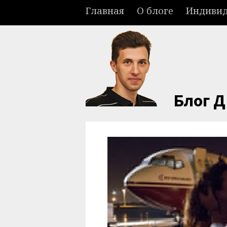
Главная
О блоге
Индивид
Блог 