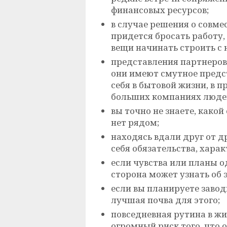
финансовых ресурсов;
в случае решения о совме
придется бросать работу,
вещи начинать строить с 
представления партнеров
они имеют смутное предст
себя в бытовой жизни, в 
больших компаниях людей,
вы точно не знаете, какой
нет рядом;
находясь вдали друг от д
себя обязательства, хара
если чувства или планы о
сторона может узнать об э
если вы планируете завод
лучшая почва для этого;
повседневная рутина в жи
огромный риск того, что 