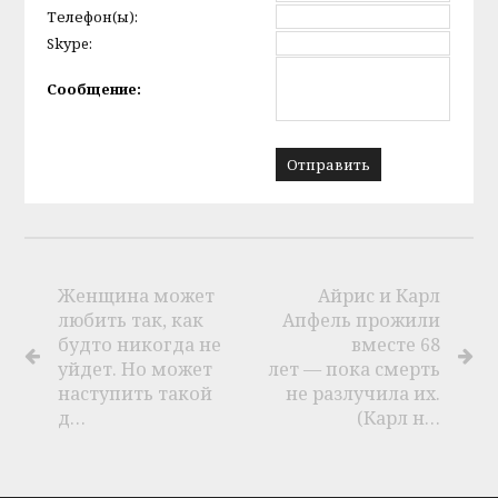
Телефон(ы):
Skype:
Сообщение:
Женщина может
Айрис и Карл
любить так, как
Апфель прожили
будто никогда не
вместе 68
уйдет. Но может
лет — пока смерть
наступить такой
не разлучила их.
д…
(Карл н…