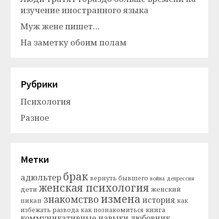
изучение иностранного языка
Муж жене пишет…
На заметку обоим полам
Рубрики
Психология
Разное
Метки
брак
адюльтер
вернуть бывшего
война
депрессия
женская психология
дети
женский
измена
знакомство
история
пикап
как
книга
избежать развода
как познакомиться
коммуникативные навыки
любовник