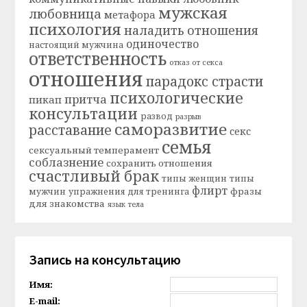
мужская
любовница
метафора
психология
наладить отношения
одиночество
настоящий мужчина
ответственность
отказ от секса
отношения
парадокс страсти
психологические
притча
пикап
консультации
развод
разрыв
саморазвитие
расставание
секс
семья
сексуальный темперамент
соблазнение
сохранить отношения
счастливый брак
типы женщин
типы
флирт
фразы
мужчин
упражнения для тренинга
для знакомства
язык тела
Запись на консультацию
Имя:
E-mail: