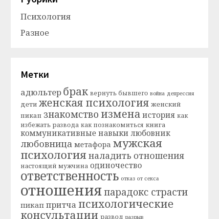
Психология
Разное
Метки
брак
адюльтер
вернуть бывшего
война
депрессия
женская психология
дети
женский
измена
знакомство
история
пикап
как
книга
избежать развода
как познакомиться
коммуникативные навыки
любовник
мужская
любовница
метафора
психология
наладить отношения
одиночество
настоящий мужчина
ответственность
отказ от секса
отношения
парадокс страсти
психологические
притча
пикап
консультации
развод
разрыв