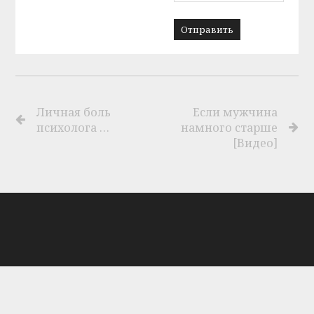
Личная боль
Если мужчина
психолога …
намного старше
[Видео]