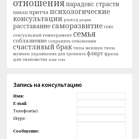
отношения
парадокс страсти
психологические
притча
пикап
консультации
развод
разрыв
саморазвитие
расставание
секс
семья
сексуальный темперамент
соблазнение
сохранить отношения
счастливый брак
типы женщин
типы
флирт
фразы
мужчин
упражнения для тренинга
для знакомства
язык тела
Запись на консультацию
Имя:
E-mail:
Телефон(ы):
Skype:
Сообщение: