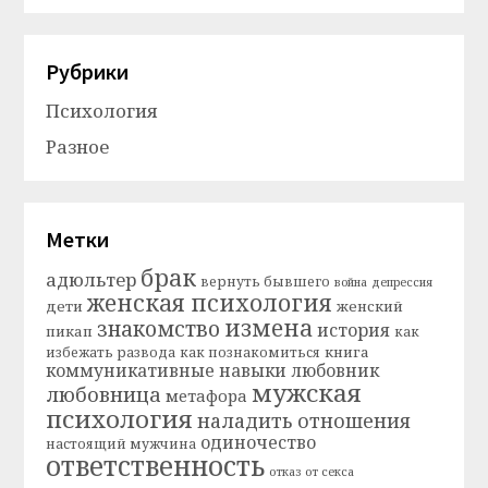
Рубрики
Психология
Разное
Метки
брак
адюльтер
вернуть бывшего
война
депрессия
женская психология
дети
женский
измена
знакомство
история
пикап
как
книга
избежать развода
как познакомиться
коммуникативные навыки
любовник
мужская
любовница
метафора
психология
наладить отношения
одиночество
настоящий мужчина
ответственность
отказ от секса