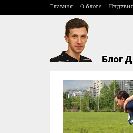
Главная
О блоге
Индивид
Блог 