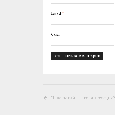
Email
*
Сайт
Навальный — это оппозиция?