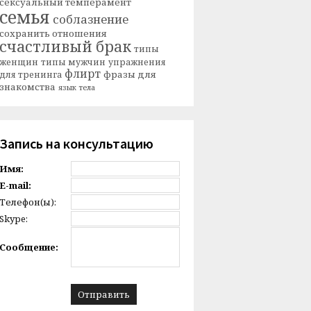
сексуальный темперамент
семья
соблазнение
сохранить отношения
счастливый брак
типы
женщин
типы мужчин
упражнения
флирт
фразы для
для тренинга
знакомства
язык тела
Запись на консультацию
Имя:
E-mail:
Телефон(ы):
Skype:
Сообщение: