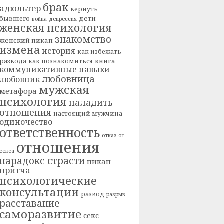
брак
адюльтер
вернуть
дети
бывшего
война
депрессия
женская психология
знакомство
женский пикап
измена
история
как избежать
книга
развода
как познакомиться
коммуникативные навыки
любовница
любовник
мужская
метафора
психология
наладить
отношения
настоящий мужчина
одиночество
ответственность
отказ от
отношения
секса
парадокс страсти
пикап
притча
психологические
консультации
развод
разрыв
расставание
саморазвитие
секс